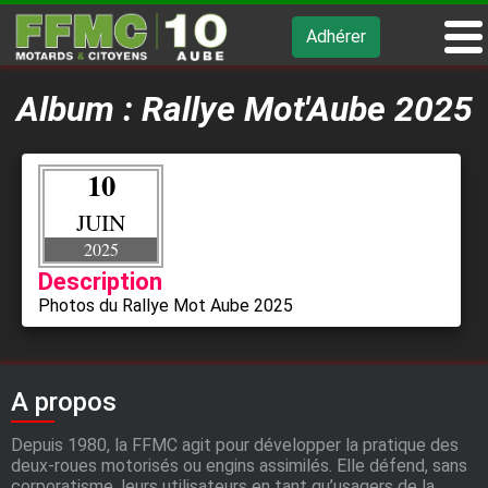
Adhérer
Album : Rallye Mot'Aube 2025
10
JUIN
2025
Description
Photos du Rallye Mot Aube 2025
A propos
Depuis 1980, la FFMC agit pour développer la pratique des
deux-roues motorisés ou engins assimilés. Elle défend, sans
corporatisme, leurs utilisateurs en tant qu’usagers de la