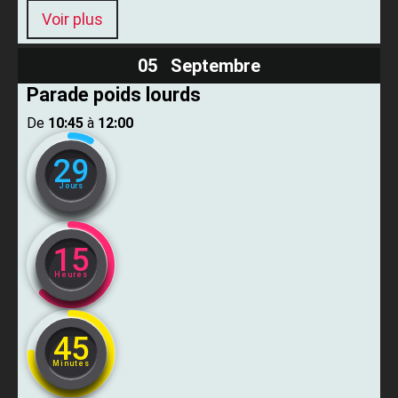
Voir plus
05 Septembre
Parade poids lourds
De ​
10:45
​ à ​
12:00
29
Jours
15
Heures
45
Minutes