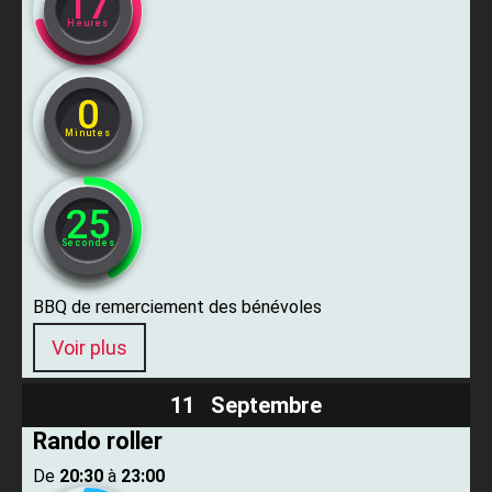
17
Heures
0
Minutes
24
Secondes
BBQ de remerciement des bénévoles
Voir plus
11 Septembre
Rando roller
De ​
20:30
​ à ​
23:00