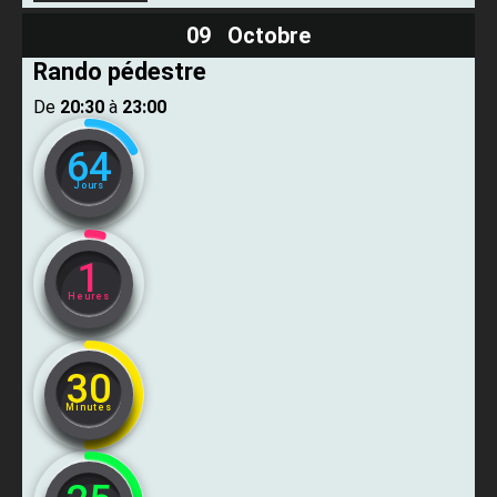
09 Octobre
Rando pédestre
De ​
20:30
​ à ​
23:00
64
Jours
1
Heures
30
Minutes