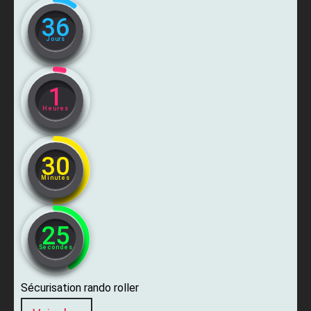
36
Jours
1
Heures
30
Minutes
24
Secondes
Sécurisation rando roller