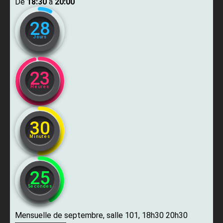
De ​
18:30
​ à ​
20:00
28
Jours
23
Heures
30
Minutes
24
Secondes
Mensuelle de septembre, salle 101, 18h30 20h30