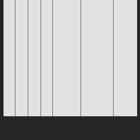
08
09
10
11
12
13
14
14:15 -
13:30 -
Sécurisation
Balade