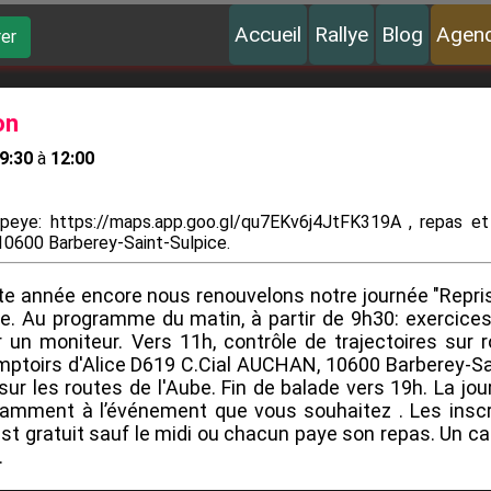
Accueil
Rallye
Blog
Agen
er
on
9:30
à
12:00
eye: https://maps.app.goo.gl/qu7EKv6j4JtFK319A , repas et
0600 Barberey-Saint-Sulpice.
te année encore nous renouvelons notre journée "Repris
te. Au programme du matin, à partir de 9h30: exercice
un moniteur. Vers 11h, contrôle de trajectoires sur ro
ptoirs d'Alice D619 C.Cial AUCHAN, 10600 Barberey-Sai
ur les routes de l'Aube. Fin de balade vers 19h. La jo
damment à l’événement que vous souhaitez . Les insc
st gratuit sauf le midi ou chacun paye son repas. Un café
.