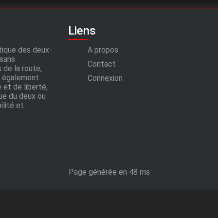
Liens
tique des deux-
A propos
 sans
Contact
 de la route,
t également
Connexion
 et de liberté,
que du deux ou
ilité et
Page générée en 48 ms