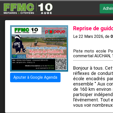
Adhér
Reprise de guid
Le 22 Mars 2026, de ​
0
Piste moto ecole Pop
commertial AUCHAN, 1
Bonjour à tous. Cet
réflexes de condui
Ajouter à Google Agenda
école encadrés par 
ensemble " Aux com
de 160 km environ s
participer indépen
l’événement. Tout e
vous voir nombreux